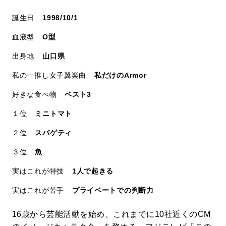
誕生日
1998/10/1
血液型
O型
出身地
山口県
私の一推し女子翼楽曲
私だけのArmor
好きな食べ物
ベスト3
１位
ミニトマト
２位
スパゲティ
３位
魚
実はこれが特技
1人で起きる
実はこれが苦手
プライベートでの判断力
16歳から芸能活動を始め、これまでに10社近くのCM